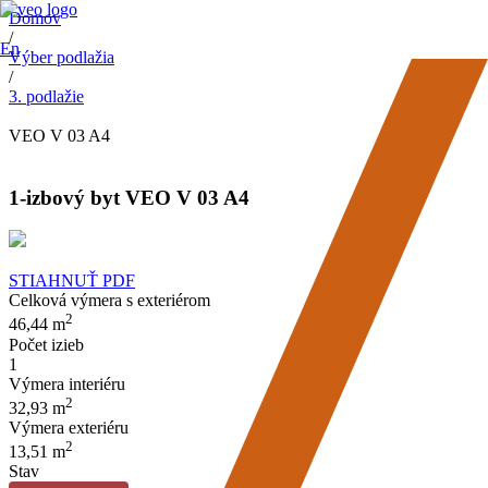
Domov
/
En
Výber podlažia
/
3. podlažie
VEO V 03 A4
1-izbový byt VEO V 03 A4
STIAHNUŤ PDF
Celková výmera s exteriérom
2
46,44 m
Počet izieb
1
Výmera interiéru
2
32,93 m
Výmera exteriéru
2
13,51 m
Stav