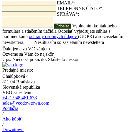
EMAIL*:
TELEFÓNNE ČÍSLO*:
SPRÁVA*:
Vyplnením kontaktného
formulára a stlačením tlačidla Odoslať vyjadrujete súhlas s
podmienkami
ochrany osobných údajov
(GDPR) a so zasielaním
newslettera.
Nesúhlasím so zasielaním newslettera
Ďakujeme za Váš záujem.
Ozveme sa Vám čo najskôr.
Ups. Niečo sa pokazilo. Skúste to neskôr.
Predajné miesto:
Chalúpková 4
811 04 Bratislava
Slovenská republika
VEO sales team
+421 948 461 638
sales@veodowtown.com
Podlažia
/
Ako kúpiť
/
Downtown