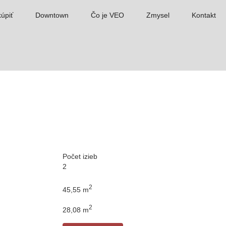
úpiť
Downtown
Čo je VEO
Zmysel
Kontakt
Počet izieb
2
2
45,55 m
2
28,08 m