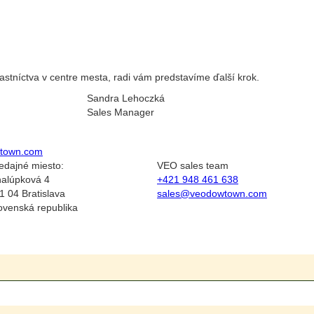
stníctva v centre mesta, radi vám predstavíme ďalší krok.
Sandra Lehoczká
Sales Manager
town.com
edajné miesto:
VEO sales team
alúpková 4
+421 948 461 638
1 04 Bratislava
sales@veodowtown.com
ovenská republika