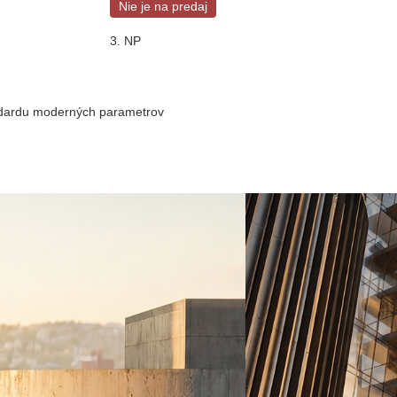
Nie je na predaj
3. NP
ndardu moderných parametrov