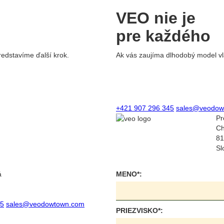
VEO nie je
pre každého
redstavíme ďalší krok.
Ak vás zaujíma dlhodobý model vla
+421 907 296 345
sales@veodow
Pr
Ch
81
Sl
á
MENO*:
45
sales@veodowtown.com
PRIEZVISKO*: