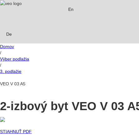
En
De
Domov
/
Výber podlažia
/
3. podlažie
VEO V 03 A5
2-izbový byt VEO V 03 A
STIAHNUŤ PDF