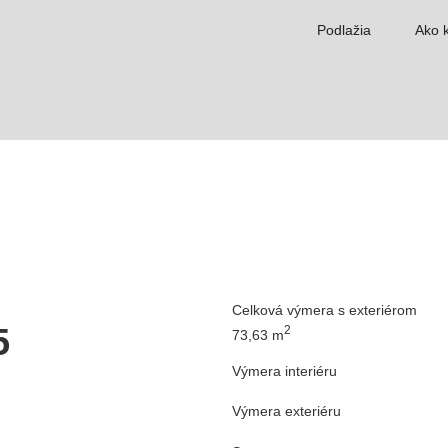
Podlažia
Ako k
Celková výmera s exteriérom
5
2
73,63 m
Výmera interiéru
Výmera exteriéru